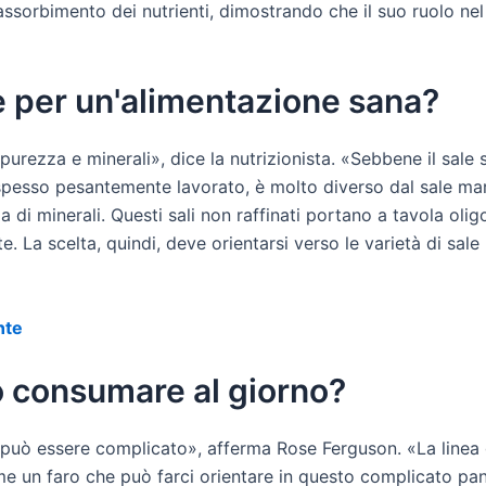
no l'assorbimento dei nutrienti, dimostrando che il suo ruolo
re per un'alimentazione sana?
purezza e minerali», dice la nutrizionista. «Sebbene il sale si
 spesso pesantemente lavorato, è molto diverso dal sale mari
za di minerali. Questi sali non raffinati portano a tavola oli
La scelta, quindi, deve orientarsi verso le varietà di sale
nte
 consumare al giorno?
può essere complicato», afferma Rose Ferguson. «La linea g
e un faro che può farci orientare in questo complicato pan