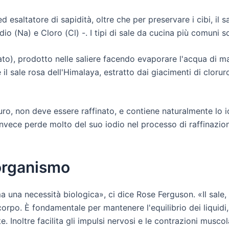
esaltatore di sapidità, oltre che per preservare i cibi, il 
o (Na) e Cloro (Cl) -. I tipi di sale da cucina più comuni s
ato), prodotto nelle saliere facendo evaporare l'acqua di m
il sale rosa dell'Himalaya, estratto dai giacimenti di cloruro
 puro, non deve essere raffinato, e contiene naturalmente lo 
invece perde molto del suo iodio nel processo di raffinazione
'organismo
a una necessità biologica», ci dice Rose Ferguson. «Il sale, 
corpo. È fondamentale per mantenere l'equilibrio dei liquidi
. Inoltre facilita gli impulsi nervosi e le contrazioni musco