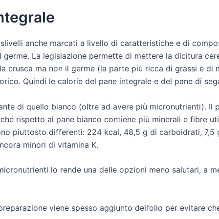
ntegrale
ivelli anche marcati a livello di caratteristiche e di compo
germe. La legislazione permette di mettere la dicitura cereali
 crusca ma non il germe (la parte più ricca di grassi e di mi
orico. Quindi le calorie del pane integrale e del pane di sega
ante di quello bianco (oltre ad avere più micronutrienti). Il 
hé rispetto al pane bianco contiene più minerali e fibre utili 
ono piuttosto differenti: 224 kcal, 48,5 g di carboidrati, 7,5 g
ncora minori di vitamina K.
micronutrienti lo rende una delle opzioni meno salutari, a men
preparazione viene spesso aggiunto dell’olio per evitare che