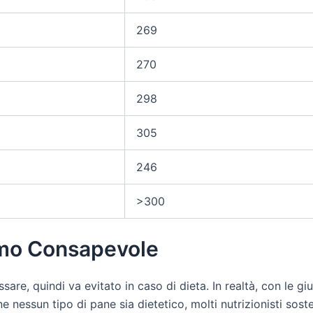
269
270
298
305
246
>300
umo Consapevole
are, quindi va evitato in caso di dieta. In realtà, con le g
essun tipo di pane sia dietetico, molti nutrizionisti sost