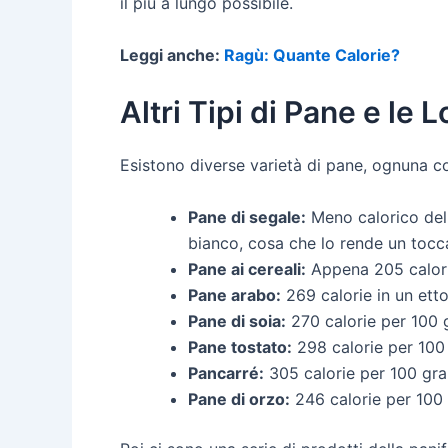
il più a lungo possibile.
Leggi anche:
Ragù: Quante Calorie?
Altri Tipi di Pane e le 
Esistono diverse varietà di pane, ognuna c
Pane di segale:
Meno calorico del 
bianco, cosa che lo rende un tocca
Pane ai cereali:
Appena 205 calorie
Pane arabo:
269 calorie in un etto
Pane di soia:
270 calorie per 100 
Pane tostato:
298 calorie per 100
Pancarré:
305 calorie per 100 gr
Pane di orzo:
246 calorie per 100