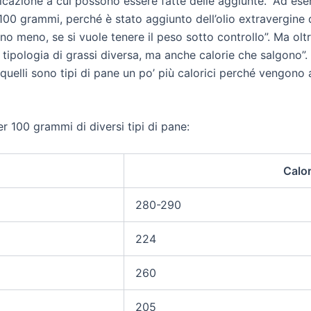
ficazione a cui possono essere fatte delle aggiunte. “Ad ese
 100 grammi, perché è stato aggiunto dell’olio extravergine 
meno, se si vuole tenere il peso sotto controllo”. Ma oltre a
ipologia di grassi diversa, ma anche calorie che salgono”. P
 quelli sono tipi di pane un po’ più calorici perché vengono 
er 100 grammi di diversi tipi di pane:
Calor
280-290
224
260
205