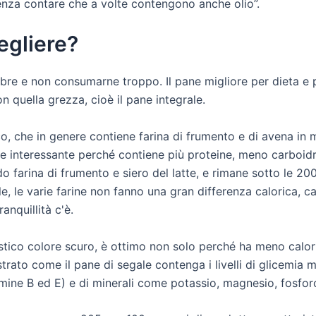
Senza contare che a volte contengono anche olio”.
egliere?
ibre e non consumarne troppo. Il pane migliore per dieta e p
n quella grezza, cioè il pane integrale.
o, che in genere contiene farina di frumento e di avena in mi
pane interessante perché contiene più proteine, meno carboidr
o farina di frumento e siero del latte, e rimane sotto le 20
e, le varie farine non fanno una gran differenza calorica, c
nquillità c'è.
eristico colore scuro, è ottimo non solo perché ha meno cal
trato come il pane di segale contenga i livelli di glicemia mo
mine B ed E) e di minerali come potassio, magnesio, fosforo