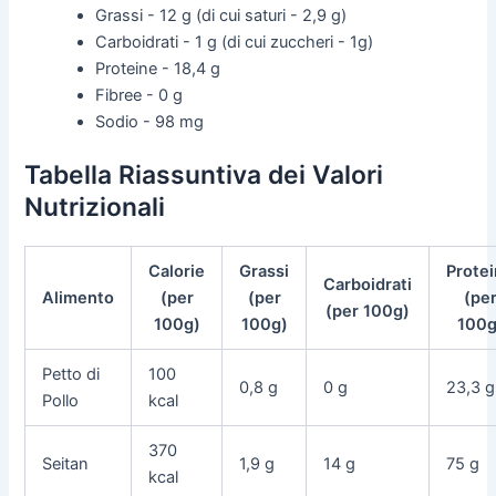
Grassi - 12 g (di cui saturi - 2,9 g)
Carboidrati - 1 g (di cui zuccheri - 1g)
Proteine - 18,4 g
Fibree - 0 g
Sodio - 98 mg
Tabella Riassuntiva dei Valori
Nutrizionali
Calorie
Grassi
Prote
Carboidrati
Alimento
(per
(per
(pe
(per 100g)
100g)
100g)
100g
Petto di
100
0,8 g
0 g
23,3 g
Pollo
kcal
370
Seitan
1,9 g
14 g
75 g
kcal