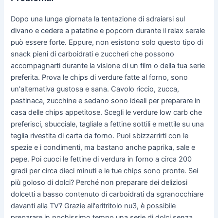
Dopo una lunga giornata la tentazione di sdraiarsi sul
divano e cedere a patatine e popcorn durante il relax serale
può essere forte. Eppure, non esistono solo questo tipo di
snack pieni di carboidrati e zuccheri che possono
accompagnarti durante la visione di un film o della tua serie
preferita. Prova le chips di verdure fatte al forno, sono
un'alternativa gustosa e sana. Cavolo riccio, zucca,
pastinaca, zucchine e sedano sono ideali per preparare in
casa delle chips appetitose. Scegli le verdure low carb che
preferisci, sbucciale, tagliale a fettine sottili e mettile su una
teglia rivestita di carta da forno. Puoi sbizzarrirti con le
spezie e i condimenti, ma bastano anche paprika, sale e
pepe. Poi cuoci le fettine di verdura in forno a circa 200
gradi per circa dieci minuti e le tue chips sono pronte. Sei
più goloso di dolci? Perché non preparare dei deliziosi
dolcetti a basso contenuto di carboidrati da sgranocchiare
davanti alla TV? Grazie all'eritritolo nu3, è possibile
preparare in pochissimo tempo una serie di dolci senza