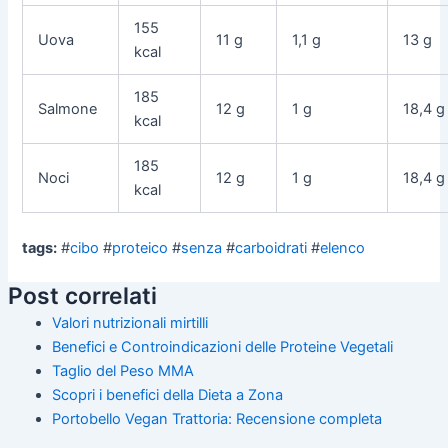
155
Uova
11 g
1,1 g
13 g
kcal
185
Salmone
12 g
1 g
18,4 g
kcal
185
Noci
12 g
1 g
18,4 g
kcal
tags:
#
cibo
#
proteico
#
senza
#
carboidrati
#
elenco
Post correlati
Valori nutrizionali mirtilli
Benefici e Controindicazioni delle Proteine Vegetali
Taglio del Peso MMA
Scopri i benefici della Dieta a Zona
Portobello Vegan Trattoria: Recensione completa