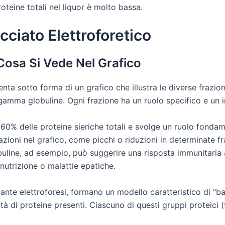
oteine totali nel liquor è molto bassa.
cciato Elettroforetico
 Cosa Si Vede Nel Grafico
esenta sotto forma di un grafico che illustra le diverse frazio
e gamma globuline. Ogni frazione ha un ruolo specifico e un in
 60% delle proteine sieriche totali e svolge un ruolo fond
azioni nel grafico, come picchi o riduzioni in determinate f
line, ad esempio, può suggerire una risposta immunitaria 
nutrizione o malattie epatiche.
te elettroforesi, formano un modello caratteristico di "b
tità di proteine presenti. Ciascuno di questi gruppi proteici (