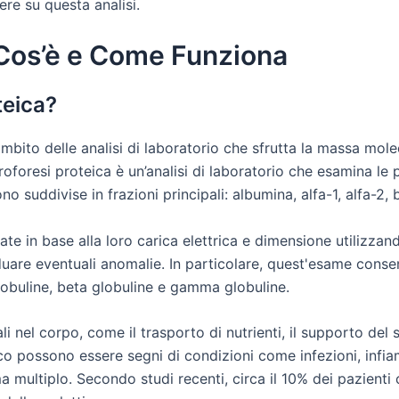
re su questa analisi.
: Cos’è e Come Funziona
teica?
'ambito delle analisi di laboratorio che sfrutta la massa molec
ttroforesi proteica è un’analisi di laboratorio che esamina l
o suddivise in frazioni principali: albumina, alfa-1, alfa-2
te in base alla loro carica elettrica e dimensione utilizzan
duare eventuali anomalie. In particolare, quest'esame consen
 globuline, beta globuline e gamma globuline.
li nel corpo, come il trasporto di nutrienti, il supporto del
etico possono essere segni di condizioni come infezioni, inf
a multiplo. Secondo studi recenti, circa il 10% dei pazient