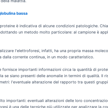
 della malattia.
 globulina bassa
i proteine è indicativa di alcune condizioni patologiche. Ch
ottando un metodo molto particolare: al campione è applic
izzare l'elettroforesi, infatti, ha una propria massa moleco
ta dalla corrente continua, in un modo caratteristico.
he fornisce importanti informazioni circa la quantità di prote
a se siano presenti delle anomalie in termini di qualità. Il ri
tri: l'eventuale alterazione del rapporto tra questi gruppi 
to importanti: eventuali alterazioni delle loro concentrazi
foresi è una delle tecniche più utilizzate per analizzare la c