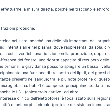
 effettuarne la misura diretta, poiché nel tracciato elettrofo
frazioni proteiche:
teina nel siero, nonché una delle più importanti dell'organ
di interstiziali e nel plasma, dove rappresenta, da sola, circa
e in cui si verifichi una riduzione nella produzione, oppure
fferenza del fegato, una ridotta capacità di recupero delle 
pie ormonali e gravidanza possono spiegare un basso livello
ipalmente una funzione di trasporto dei lipidi, dei grassi 
tanze presenti nel sangue; tra le più note proteine di quest
2 microglobulina. beta-1 è composto principalmente da transfe
anche le LDL (colesterolo cattivo) ed altro.
interesse clinico dell’elettroforesi è focalizzato sulla regi
ntità di anticorpi in circolo (proteine del sistema immunitar