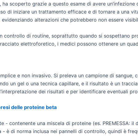
, ha scoperto grazie a questo esame di avere un’infezione 
so di iniziare un trattamento efficace e di tornare a una vi
, evidenziando alterazioni che potrebbero non essere visibili
 controllo di routine, soprattutto quando si sospettano prob
l tracciato elettroforetico, i medici possono ottenere un qua
emplice e non invasivo. Si preleva un campione di sangue, ch
do un gel o una tecnica capillare, e il risultato è un tracci
interpretazione dei risultati e per identificare eventuali prot
foresi delle proteine beta
e - contenente una miscela di proteine (es. PREMESSA: il d
 - è di norma inclusa nei pannelli di controllo, quindi è fr