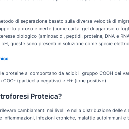
metodo di separazione basato sulla diversa velocità di migra
porto poroso e inerte (come carta, gel di agarosio o foglio
teresse biologico (aminoacidi, peptidi, proteine, DNA e RNA
i pH, queste sono presenti in soluzione come specie elettri
inico
le proteine si comportano da acidi: il gruppo COOH dei var
in COO- (particella negativa) e H+ (ione positivo).
troforesi Proteica?
r rilevare cambiamenti nei livelli e nella distribuzione delle 
 infiammazioni, infezioni croniche, malattie autoimmuni e 