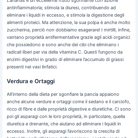
L’ananas è un eccellente frutto sgonfiante con azione
antinfiammatoria; stimola la diuresi, contribuendo ad
eliminare i liquidi in eccesso, e stimola la digestione degli
alimenti proteici. Ma attenzione, la sua polpa è anche molto
zuccherina, perciò non dobbiamo esagerare! I mirtilli, infine,
vantano proprietà antifermentative grazie agli acidi organici
che possiedono e sono anche dei cibi che eliminano i
radicali liberi per via della vitamina C. Questi fungono da
enzimi digestivi in grado di eliminare l’accumulo di grassi
presenti nei vasi linfatici.
Verdura e Ortaggi
All’interno della dieta per sgonfiare la pancia appaiono
anche alcune verdure e ortaggi come il sedano e il carciofo,
ricco di fibre e dalle proprietà digestive e diuretiche. Ci sono
poi gli asparagi con le loro proprietà, in particolare, quella
diuretica e drenante, che aiutano ad eliminare i liquidi in
eccesso. Inoltre, gli asparagi favoriscono la crescita di