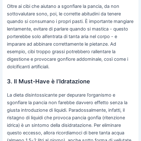
Oltre ai cibi che aiutano a sgonfiare la pancia, da non
sottovalutare sono, poi, le corrette abitudini da tenere
quando si consumano i propri pasti. È importante mangiare
lentamente, evitare di parlare quando si mastica - questo
porterebbe solo all’entrata di tanta aria nel corpo - e
imparare ad abbinare correttamente le pietanze. Ad
esempio, cibi troppo grassi potrebbero rallentare la
digestione e provocare gonfiore addominale, così come i
dolcificanti artificiali.
3. Il Must-Have è l’Idratazione
La dieta disintossicante per depurare l’organismo e
sgonfiare la pancia non farebbe davvero effetto senza la
giusta introduzione di liquidi. Paradossalmente, infatti, il
ristagno di liquidi che provoca pancia gonfia (ritenzione
idrica) è un sintomo della disidratazione. Per eliminare
questo eccesso, allora ricordiamoci di bere tanta acqua
(almeno 1,5-2 litri al giorno), anche sotto forma di vellutate,