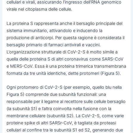
cellulari e virali, assicurando l’ingresso dell’RNA genomico
virale nel citoplasma delle cellule.
La proteina S rappresenta anche il bersaglio principale del
sistema immunitario, attivandolo e inducendo la
produzione di anticorpi. Per questa ragione è considerata il
bersaglio primario di farmaci antivirali e vaccini.
L’organizzazione strutturale di CoV-2-S è molto simile a
quella delle proteina S di altri coronavirus come SARS-CoV
e MERS-CoV. Essa è una proteina trimerica transmembrana
formata da tre unità identiche, dette protomeri (Figura 5).
Ogni protomero di CoV-2-S (per esempio, quello blu nella
Figura 5) comprende due subunità funzionali: una
responsabile per il legame al recettore sulle cellule bersaglio
(la subunità S1) e l’altra coinvolta nella fusione con la
membrane cellulare (subunità S2). La CoV-2-S, come varie
proteine spike di altri SARSr-CoV, è tagliata da proteasi
cellulari al confine tra le subunità S1 ed S2, generando due