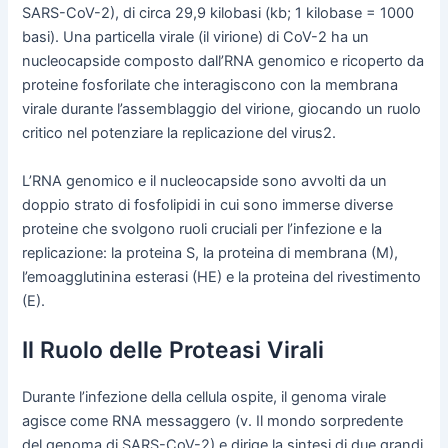
SARS-CoV-2), di circa 29,9 kilobasi (kb; 1 kilobase = 1000
basi). Una particella virale (il virione) di CoV-2 ha un
nucleocapside composto dall’RNA genomico e ricoperto da
proteine fosforilate che interagiscono con la membrana
virale durante l’assemblaggio del virione, giocando un ruolo
critico nel potenziare la replicazione del virus2.
L’RNA genomico e il nucleocapside sono avvolti da un
doppio strato di fosfolipidi in cui sono immerse diverse
proteine che svolgono ruoli cruciali per l’infezione e la
replicazione: la proteina S, la proteina di membrana (M),
l’emoagglutinina esterasi (HE) e la proteina del rivestimento
(E).
Il Ruolo delle Proteasi Virali
Durante l’infezione della cellula ospite, il genoma virale
agisce come RNA messaggero (v. Il mondo sorpredente
del genoma di SARS-CoV-2) e dirige la sintesi di due grandi