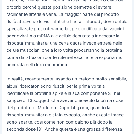
I vaccini, invece, sono somministrati nel muscolo deltoide
proprio perché questa posizione permette di evitare
facilmente arterie e vene. La maggior parte del prodotto
fluirà attraverso le vie linfatiche fino ai linfonodi, dove cellule
specializzate presenteranno la spike codificata dai vaccini
adenovirali o a mRNA alle cellule deputate a innescare la
risposta immunitaria; una certa quota invece entrerà nelle
cellule muscolari, che a loro volta produrranno la proteina
come da istruzioni contenute nel vaccino e la esporranno
ancorata nella loro membrana.
In realtà, recentemente, usando un metodo molto sensibile,
alcuni ricercatori sono riusciti per la prima volta a
identificare la proteina spike e la sua componente S1 nel
sangue di 13 soggetti che avevano ricevuto la prima dose
del prodotto di Moderna. Dopo 14 giorni, quando la
risposta immunitaria è stata evocata, anche queste tracce
sono sparite, così come non compaiono più dopo la
seconda dose [8]. Anche questa è una grossa differenza