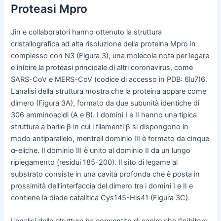
Proteasi Mpro
Jin e collaboratori hanno ottenuto la struttura
cristallografica ad alta risoluzione della proteina Mpro in
complesso con N3 (Figura 3), una molecola nota per legare
e inibire la proteasi principale di altri coronavirus, come
SARS-CoV e MERS-CoV (codice di accesso in PDB: 6lu7)6.
L’analisi della struttura mostra che la proteina appare come
dimero (Figura 3A), formato da due subunità identiche di
306 amminoacidi (A e B). I domini I e II hanno una tipica
struttura a barile β in cui i filamenti β si dispongono in
modo antiparallelo, mentreil dominio III è formato da cinque
α-eliche. Il dominio III è unito al dominio II da un lungo
ripiegamento (residui 185-200). Il sito di legame al
substrato consiste in una cavità profonda che è posta in
prossimità dell’interfaccia del dimero tra i domini I e II e
contiene la diade catalitica Cys145-His41 (Figura 3C).