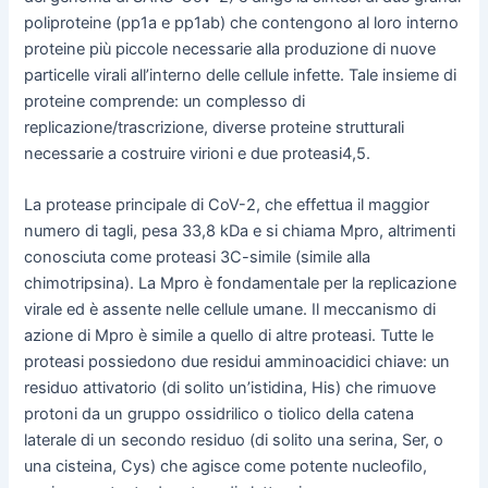
poliproteine (pp1a e pp1ab) che contengono al loro interno
proteine più piccole necessarie alla produzione di nuove
particelle virali all’interno delle cellule infette. Tale insieme di
proteine comprende: un complesso di
replicazione/trascrizione, diverse proteine strutturali
necessarie a costruire virioni e due proteasi4,5.
La protease principale di CoV-2, che effettua il maggior
numero di tagli, pesa 33,8 kDa e si chiama Mpro, altrimenti
conosciuta come proteasi 3C-simile (simile alla
chimotripsina). La Mpro è fondamentale per la replicazione
virale ed è assente nelle cellule umane. Il meccanismo di
azione di Mpro è simile a quello di altre proteasi. Tutte le
proteasi possiedono due residui amminoacidici chiave: un
residuo attivatorio (di solito un’istidina, His) che rimuove
protoni da un gruppo ossidrilico o tiolico della catena
laterale di un secondo residuo (di solito una serina, Ser, o
una cisteina, Cys) che agisce come potente nucleofilo,