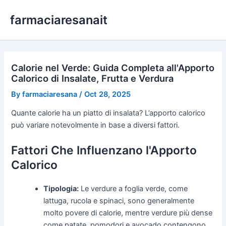
Skip
farmaciaresanait
to
content
Calorie nel Verde: Guida Completa all'Apporto
Calorico di Insalate, Frutta e Verdura
By
farmaciaresana
/
Oct 28, 2025
Quante calorie ha un piatto di insalata? L’apporto calorico
può variare notevolmente in base a diversi fattori.
Fattori Che Influenzano l'Apporto
Calorico
Tipologia:
Le verdure a foglia verde, come
lattuga, rucola e spinaci, sono generalmente
molto povere di calorie, mentre verdure più dense
come patate, pomodori e avocado contengono