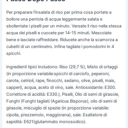
Per preparare l'insalata di riso per prima cosa portate a
bollore una pentola di acqua leggermente salata e
sbollentate i piselli per un minuto. Versate il riso nella stessa
acqua dei piselli e cuocete per 14-15 minuti. Mescolate
bene e lasciate raffreddare. Riducete anche la scamorza a
cubetti di un centimetro. Infine tagliate i pomodorini in 4
spicchi.
Ingredienti tipici includono: Riso (29,7 %), Misto di ortaggi
(in proporzione variabile:spicchi di carciofo, peperoni,
carote, cetrioli, rape, finocchi, sedano, olive, piselli, mais,
capperi), acqua, aceto di vino, sale. Antiossidante: E300.
Correttore di acidità: E330.), Piselli, Olio di semi di girasole,
Funghi (Funghi tagliati (Agaricus Bisporus), olio di semi di
girasole, miscuglio di spezie (in proporzione variabile:
cipolla, prezzemolo, maggiorana), sale. Esaltatore di
sapidità: E621(glutammato monosodico).