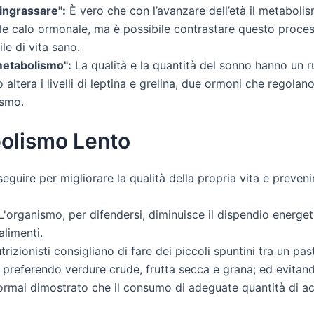
e ingrassare":
È vero che con l’avanzare dell’età il metabolis
le calo ormonale, ma è possibile contrastare questo process
ile di vita sano.
metabolismo":
La qualità e la quantità del sonno hanno un r
altera i livelli di leptina e grelina, due ormoni che regola
ismo.
olismo Lento
eguire per migliorare la qualità della propria vita e preven
'organismo, per difendersi, diminuisce il dispendio energe
alimenti.
trizionisti consigliano di fare dei piccoli spuntini tra un pa
preferendo verdure crude, frutta secca e grana; ed evitand
rmai dimostrato che il consumo di adeguate quantità di acqu