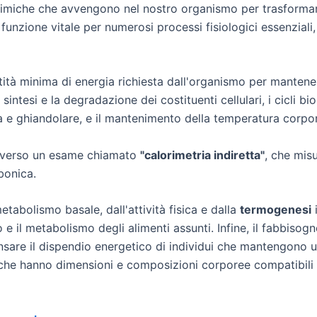
himiche che avvengono nel nostro organismo per trasformare 
 funzione vitale per numerosi processi fisiologici essenzial
tà minima di energia richiesta dall'organismo per mantenere 
intesi e la degradazione dei costituenti cellulari, i cicli bio
osa e ghiandolare, e il mantenimento della temperatura corpo
raverso un esame chiamato
"calorimetria indiretta"
, che mis
bonica.
tabolismo basale, dall'attività fisica e dalla
termogenesi
i
 e il metabolismo degli alimenti assunti. Infine, il fabbisog
are il dispendio energetico di individui che mantengono un li
e che hanno dimensioni e composizioni corporee compatibili