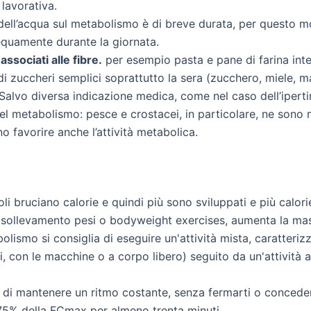
 lavorativa.
 dell’acqua sul metabolismo è di breve durata, per questo 
i equamente durante la giornata.
associati alle fibre.
per esempio pasta e pane di farina inte
i zuccheri semplici soprattutto la sera (zucchero, miele, m
Salvo diversa indicazione medica, come nel caso dell’iperti
l metabolismo: pesce e crostacei, in particolare, ne sono m
o favorire anche l’attività metabolica.
li bruciano calorie e quindi più sono sviluppati e più calor
 sollevamento pesi o bodyweight exercises, aumenta la ma
lismo si consiglia di eseguire un'attività mista, caratteriz
si, con le macchine o a corpo libero) seguito da un'attività a
a di mantenere un ritmo costante, senza fermarti o conceder
75% della FCmax per almeno trenta minuti.