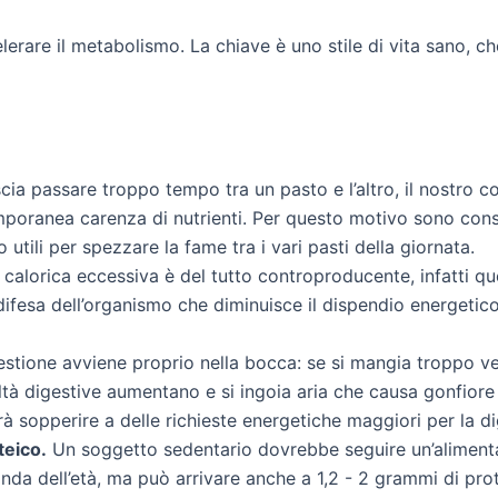
erare il metabolismo. La chiave è uno stile di vita sano, c
cia passare troppo tempo tra un pasto e l’altro, il nostro co
poranea carenza di nutrienti. Per questo motivo sono consig
utili per spezzare la fame tra i vari pasti della giornata.
calorica eccessiva è del tutto controproducente, infatti que
esa dell’organismo che diminuisce il dispendio energetico 
stione avviene proprio nella bocca: se si mangia troppo v
oltà digestive aumentano e si ingoia aria che causa gonfior
à sopperire a delle richieste energetiche maggiori per la di
teico.
Un soggetto sedentario dovrebbe seguire un’aliment
onda dell’età, ma può arrivare anche a 1,2 - 2 grammi di pro