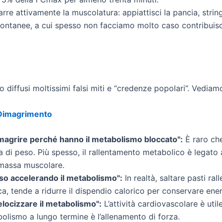
rre attivamente la muscolatura: appiattisci la pancia, string
spontanee, a cui spesso non facciamo molto caso contribuisc
 diffusi moltissimi falsi miti e “credenze popolari”. Vediam
 Dimagrimento
agrire perché hanno il metabolismo bloccato":
È raro che
di peso. Più spesso, il rallentamento metabolico è legato a s
a massa muscolare.
peso accelerando il metabolismo":
In realtà, saltare pasti ra
, tende a ridurre il dispendio calorico per conservare ener
elocizzare il metabolismo":
L’attività cardiovascolare è util
olismo a lungo termine è l’allenamento di forza.