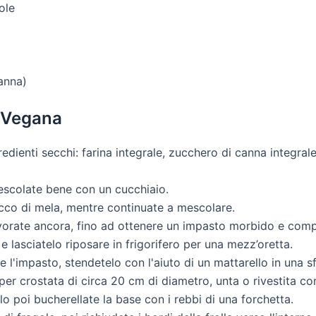
ole
canna)
a Vegana
gredienti secchi: farina integrale, zucchero di canna integral
mescolate bene con un cucchiaio.
 succo di mela, mentre continuate a mescolare.
lavorate ancora, fino ad ottenere un impasto morbido e comp
 e lasciatelo riposare in frigorifero per una mezz’oretta.
l'impasto, stendetelo con l'aiuto di un mattarello in una s
per crostata di circa 20 cm di diametro, unta o rivestita co
o poi bucherellate la base con i rebbi di una forchetta.