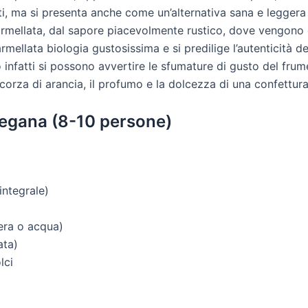
ti, ma si presenta anche come un’alternativa sana e leggera 
marmellata, dal sapore piacevolmente rustico, dove vengono 
rmellata biologia gustosissima e si predilige l’autenticità d
nfatti si possono avvertire le sfumature di gusto del frume
scorza di arancia, il profumo e la dolcezza di una confettur
 Vegana (8-10 persone)
integrale)
era o acqua)
ata)
lci