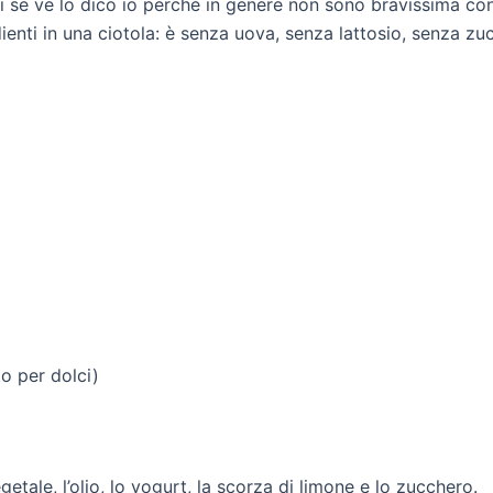
i se ve lo dico io perché in genere non sono bravissima con 
edienti in una ciotola: è senza uova, senza lattosio, senza zu
to per dolci)
getale, l’olio, lo yogurt, la scorza di limone e lo zucchero.