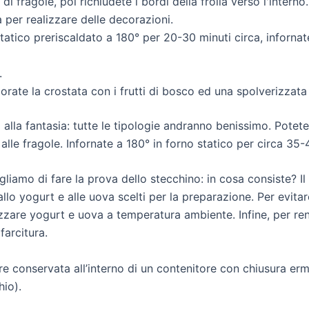
i fragole, poi richiudete i bordi della frolla verso l'interno.
a per realizzare delle decorazioni.
statico preriscaldato a 180° per 20-30 minuti circa, infornate
.
rate la crostata con i frutti di bosco ed una spolverizzata
o alla fantasia: tutte le tipologie andranno benissimo. Pote
 alle fragole. Infornate a 180° in forno statico per circa 35-
sigliamo di fare la prova dello stecchino: in cosa consiste? I
lo yogurt e alle uova scelti per la preparazione. Per evitare
ilizzare yogurt e uova a temperatura ambiente. Infine, per re
farcitura.
e conservata all’interno di un contenitore con chiusura erm
hio).