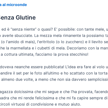
a al microonde
Senza Glutine
ed è “senza niente” o quasi? E’ possibile: con tante mele, un
averle sbucciate. La mezza mela rimanente la possiamo tag
(o l'amido di mais), l'eritritolo (o lo zucchero) e il lievito s
la marmellata e i cubetti di mela. Decoriamo con la marmel
 a cottura ultimata, facciamo la prova stecchino!
oveva neanche essere pubblicata! L’idea era fare al volo un
dire il set per le foto all’ultimo e ho scattato con la tort
a almeno due volte, a meno che non sia davvero semplicissim
 ragazza dolcissima che mi segue e che l’ha provata, facend
squadra che mi rende felicissima e che mi fa capire sempre d
rcoli virtuosi di condivisione e mutuo aiuto.