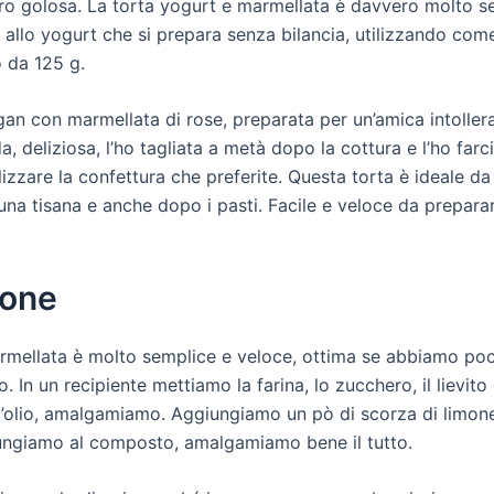
ero golosa. La torta yogurt e marmellata è davvero molto s
e allo yogurt che si prepara senza bilancia, utilizzando come 
o da 125 g.
an con marmellata di rose, preparata per un’amica intolleran
ida, deliziosa, l’ho tagliata a metà dopo la cottura e l’ho fa
zare la confettura che preferite. Questa torta è ideale da 
na tisana e anche dopo i pasti. Facile e veloce da prepara
ione
rmellata è molto semplice e veloce, ottima se abbiamo po
o. In un recipiente mettiamo la farina, lo zucchero, il liev
ro), l’olio, amalgamiamo. Aggiungiamo un pò di scorza di lim
iungiamo al composto, amalgamiamo bene il tutto.