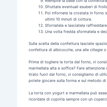
Riempite la base con la confettura d
Sfruttate eventuali esuberi di froll
Poi infornate la crostata in forno 
ultimi 10 minuti di cottura.
Sfornatela e lasciatela raffreddare
Una volta fredda sformatela e deco
Sulla scelta della confettura lasciate spazi
confettura di albicocche, una alle ciliegie o
Prima di togliere la torta dal forno, vi con
marmellata alta e soffice? Fare attenzione al
tirato fuori dal forno, vi consigliamo di ut
potete giocare sulla forma e sul metodo di 
La torta con yogurt e marmellata può esser
ricordate di coprirla sempre con un coperc