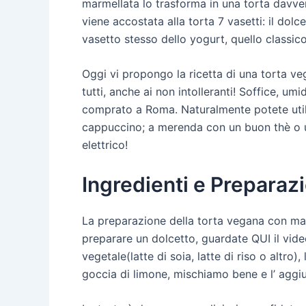
marmellata lo trasforma in una torta davv
viene accostata alla torta 7 vasetti: il dolc
vasetto stesso dello yogurt, quello classic
Oggi vi propongo la ricetta di una torta veg
tutti, anche ai non intolleranti! Soffice, um
comprato a Roma. Naturalmente potete utiliz
cappuccino; a merenda con un buon thè o u
elettrico!
Ingredienti e Preparaz
La preparazione della torta vegana con ma
preparare un dolcetto, guardate QUI il vide
vegetale(latte di soia, latte di riso o alt
goccia di limone, mischiamo bene e l’ agg