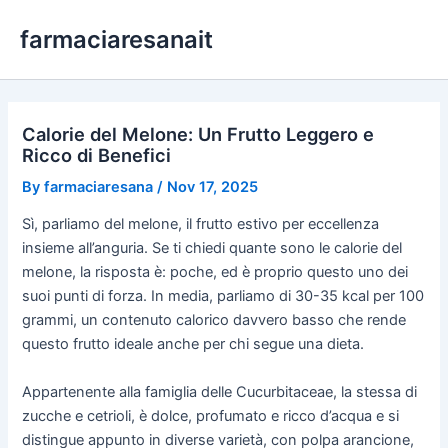
Skip
farmaciaresanait
to
content
Calorie del Melone: Un Frutto Leggero e
Ricco di Benefici
By
farmaciaresana
/
Nov 17, 2025
Sì, parliamo del melone, il frutto estivo per eccellenza
insieme all’anguria. Se ti chiedi quante sono le calorie del
melone, la risposta è: poche, ed è proprio questo uno dei
suoi punti di forza. In media, parliamo di 30-35 kcal per 100
grammi, un contenuto calorico davvero basso che rende
questo frutto ideale anche per chi segue una dieta.
Appartenente alla famiglia delle Cucurbitaceae, la stessa di
zucche e cetrioli, è dolce, profumato e ricco d’acqua e si
distingue appunto in diverse varietà, con polpa arancione,