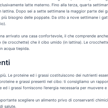
sclusivamente latte materno. Fino alla terza, quarta settima
 in lattina. Dopo sei a sette settimane la maggior parte dei
o più bisogno delle poppate. Da otto a nove settimane i gat
io).
ena arrivato una casa confortevole, il che comprende anche
o (le crocchette) che il cibo umido (in lattina). Le crocchet
 in acqua tiepida.
nti
più. Le proteine ed i grassi costituiscono dei nutrienti esse
roteine e grassi presenti nel cibo: ti consigliamo un rappor
 ed i grassi forniscono l’energia necessaria per muovere e 
importante scegliere un alimento privo di conservanti chimici
di salute.