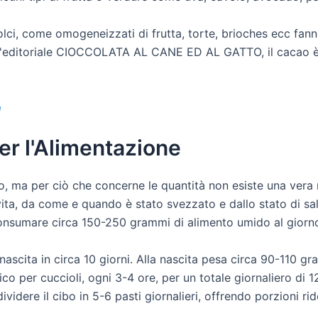
i, come omogeneizzati di frutta, torte, brioches ecc fa
editoriale CIOCCOLATA AL CANE ED AL GATTO, il cacao è to
e
er l'Alimentazione
o, ma per ciò che concerne le quantità non esiste una vera 
i vita, da come e quando è stato svezzato e dallo stato di s
onsumare circa 150-250 grammi di alimento umido al giorno, 
ascita in circa 10 giorni. Alla nascita pesa circa 90-110 gr
ifico per cuccioli, ogni 3-4 ore, per un totale giornaliero di
idere il cibo in 5-6 pasti giornalieri, offrendo porzioni rid