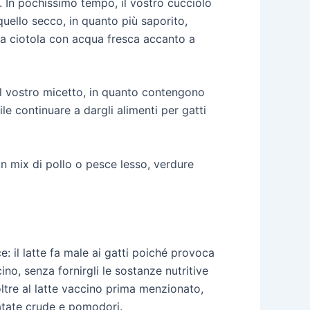
i. In pochissimo tempo, il vostro cucciolo
uello secco, in quanto più saporito,
na ciotola con acqua fresca accanto a
il vostro micetto, in quanto contengono
ile continuare a dargli alimenti per gatti
un mix di pollo o pesce lesso, verdure
: il latte fa male ai gatti poiché provoca
no, senza fornirgli le sostanze nutritive
oltre al latte vaccino prima menzionato,
patate crude e pomodori.