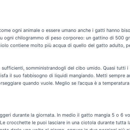
a come ogni animale o essere umano anche i gatti hanno biso
su ogni chilogrammo di peso corporeo: un gattino di 500 g
ciolo contiene molto più acqua di quello del gatto adulto, p
i sufficienti, somministrandogli del cibo umido. Quasi tutti i 
ddisfa il suo fabbisogno di liquidi mangiando. Metti sempre 
orseggiare quando vuole. Meglio se l’acqua è a temperatura
leggeri durante la giornata. In medio il gatto mangia 5 o 6 v
e crocchette le puoi lasciare in una ciotola durante tutta 