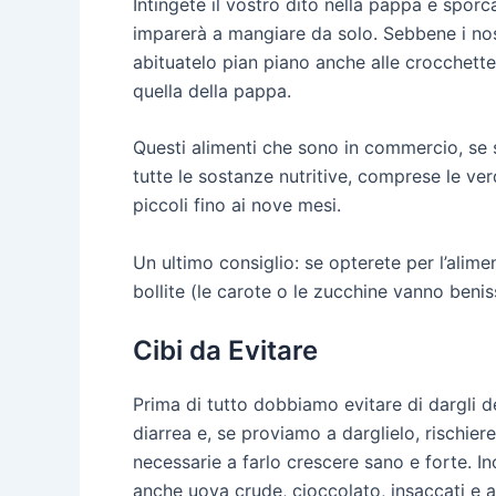
Intingete il vostro dito nella pappa e sporc
imparerà a mangiare da solo. Sebbene i nost
abituatelo pian piano anche alle crocchett
quella della pappa.
Questi alimenti che sono in commercio, se s
tutte le sostanze nutritive, comprese le verd
piccoli fino ai nove mesi.
Un ultimo consiglio: se opterete per l’alime
bollite (le carote o le zucchine vanno beni
Cibi da Evitare
Prima di tutto dobbiamo evitare di dargli de
diarrea e, se proviamo a darglielo, rischier
necessarie a farlo crescere sano e forte. In
anche uova crude, cioccolato, insaccati e a