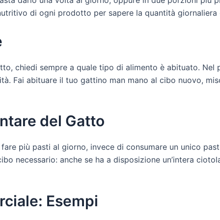
sta darlo una volta al giorno, oppure in due porzioni più p
ritivo di ogni prodotto per sapere la quantità giornaliera 
e
tto, chiedi sempre a quale tipo di alimento è abituato. Ne
ità. Fai abituare il tuo gattino man mano al cibo nuovo, mis
tare del Gatto
e fare più pasti al giorno, invece di consumare un unico pa
cibo necessario: anche se ha a disposizione un’intera ciotola d
ciale: Esempi