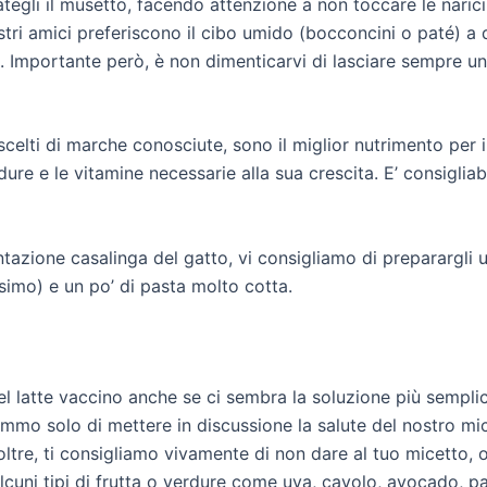
ategli il musetto, facendo attenzione a non toccare le naric
ri amici preferiscono il cibo umido (bocconcini o paté) a q
e. Importante però, è non dimenticarvi di lasciare sempre u
celti di marche conosciute, sono il miglior nutrimento per 
ure e le vitamine necessarie alla sua crescita. E’ consigliab
ntazione casalinga del gatto, vi consigliamo di preparargli 
ssimo) e un po’ di pasta molto cotta.
l latte vaccino anche se ci sembra la soluzione più semplice
emmo solo di mettere in discussione la salute del nostro mici
oltre, ti consigliamo vivamente di non dare al tuo micetto, 
lcuni tipi di frutta o verdure come uva, cavolo, avocado, 