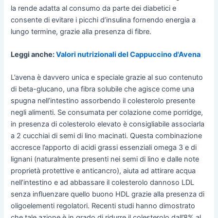
la rende adatta al consumo da parte dei diabetici e
consente di evitare i picchi d’insulina fornendo energia a
lungo termine, grazie alla presenza di fibre.
Leggi anche:
Valori nutrizionali del Cappuccino d'Avena
L’avena è davvero unica e speciale grazie al suo contenuto
di beta-glucano, una fibra solubile che agisce come una
spugna nell’intestino assorbendo il colesterolo presente
negli alimenti. Se consumata per colazione come porridge,
in presenza di colesterolo elevato è consigliabile associarla
a 2 cucchiai di semi di lino macinati. Questa combinazione
accresce l’apporto di acidi grassi essenziali omega 3 e di
lignani (naturalmente presenti nei semi di lino e dalle note
proprietà protettive e anticancro), aiuta ad attirare acqua
nell’intestino e ad abbassare il colesterolo dannoso LDL
senza influenzare quello buono HDL grazie alla presenza di
oligoelementi regolatori. Recenti studi hanno dimostrato
che tale azione è in grado di ridurre il colesterolo dall’8% al