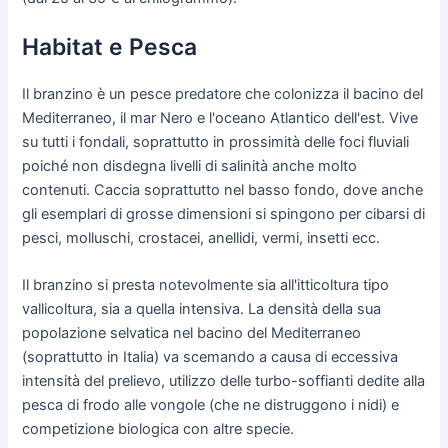
Habitat e Pesca
Il branzino è un pesce predatore che colonizza il bacino del
Mediterraneo, il mar Nero e l'oceano Atlantico dell'est. Vive
su tutti i fondali, soprattutto in prossimità delle foci fluviali
poiché non disdegna livelli di salinità anche molto
contenuti. Caccia soprattutto nel basso fondo, dove anche
gli esemplari di grosse dimensioni si spingono per cibarsi di
pesci, molluschi, crostacei, anellidi, vermi, insetti ecc.
Il branzino si presta notevolmente sia all'itticoltura tipo
vallicoltura, sia a quella intensiva. La densità della sua
popolazione selvatica nel bacino del Mediterraneo
(soprattutto in Italia) va scemando a causa di eccessiva
intensità del prelievo, utilizzo delle turbo-soffianti dedite alla
pesca di frodo alle vongole (che ne distruggono i nidi) e
competizione biologica con altre specie.