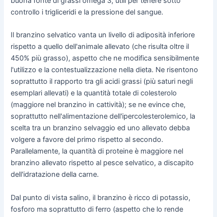
buona fonte di grassi omega 3, utili per tenere sotto
controllo i trigliceridi e la pressione del sangue.
Il branzino selvatico vanta un livello di adiposità inferiore
rispetto a quello dell'animale allevato (che risulta oltre il
450% più grasso), aspetto che ne modifica sensibilmente
l'utilizzo e la contestualizzazione nella dieta. Ne risentono
soprattutto il rapporto tra gli acidi grassi (più saturi negli
esemplari allevati) e la quantità totale di colesterolo
(maggiore nel branzino in cattività); se ne evince che,
soprattutto nell'alimentazione dell'ipercolesterolemico, la
scelta tra un branzino selvaggio ed uno allevato debba
volgere a favore del primo rispetto al secondo.
Parallelamente, la quantità di proteine è maggiore nel
branzino allevato rispetto al pesce selvatico, a discapito
dell'idratazione della carne.
Dal punto di vista salino, il branzino è ricco di potassio,
fosforo ma soprattutto di ferro (aspetto che lo rende