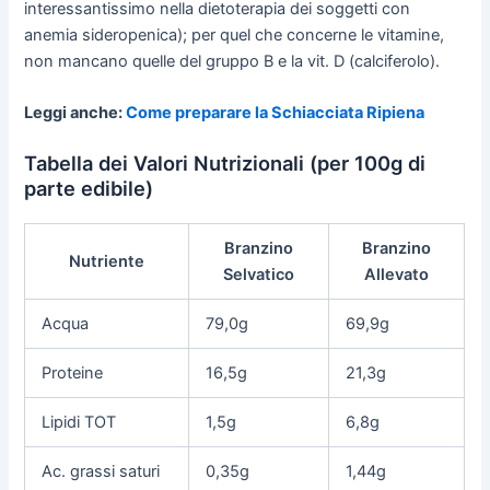
interessantissimo nella dietoterapia dei soggetti con
anemia sideropenica); per quel che concerne le vitamine,
non mancano quelle del gruppo B e la vit. D (calciferolo).
Leggi anche:
Come preparare la Schiacciata Ripiena
Tabella dei Valori Nutrizionali (per 100g di
parte edibile)
Branzino
Branzino
Nutriente
Selvatico
Allevato
Acqua
79,0g
69,9g
Proteine
16,5g
21,3g
Lipidi TOT
1,5g
6,8g
Ac. grassi saturi
0,35g
1,44g