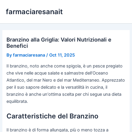
Skip
farmaciaresanait
to
content
Branzino alla Griglia: Valori Nutrizionali e
Benefici
By
farmaciaresana
/
Oct 11, 2025
Il branzino, noto anche come spigola, è un pesce pregiato
che vive nelle acque salate e salmastre dell’Oceano
Atlantico, del mar Nero e del mar Mediterraneo. Apprezzato
per il suo sapore delicato e la versatilità in cucina, il
branzino è anche un'ottima scelta per chi segue una dieta
equilibrata.
Caratteristiche del Branzino
Il branzino è di forma allungata, più o meno tozza a