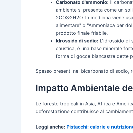
Carbonato d'ammonio:
Il carbona
ambiente si presenta come un soli
2CO3·2H2O. In medicina viene usa
alimentare" o "Ammoniaca per dolci"
prodotto finale friabile.
Idrossido di sodio:
L'idrossido di
caustica, è una base minerale for
forma di gocce biancastre dette pe
Spesso presenti nel bicarbonato di sodio, r
Impatto Ambientale del
Le foreste tropicali in Asia, Africa e Ameri
deforestazione contribuisce al cambiamento
Leggi anche:
Pistacchi: calorie e nutrizion