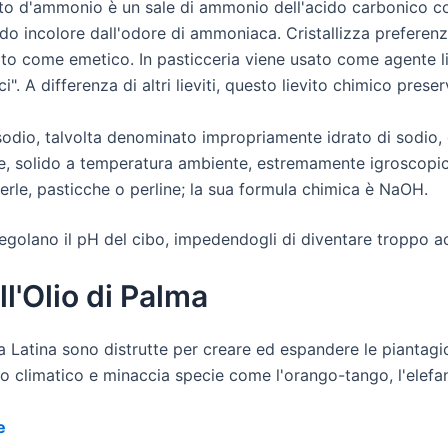
to d'ammonio è un sale di ammonio dell'acido carbonico 
do incolore dall'odore di ammoniaca. Cristallizza preferen
to come emetico. In pasticceria viene usato come agente l
. A differenza di altri lieviti, questo lievito chimico pres
 sodio, talvolta denominato impropriamente idrato di sod
te, solido a temperatura ambiente, estremamente igroscopi
rle, pasticche o perline; la sua formula chimica è NaOH.
egolano il pH del cibo, impedendogli di diventare troppo ac
l'Olio di Palma
ca Latina sono distrutte per creare ed espandere le piantagion
 climatico e minaccia specie come l'orango-tango, l'elefan
e