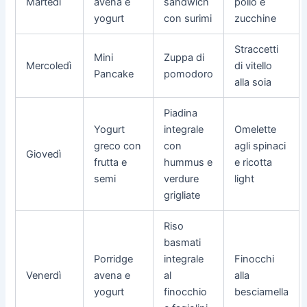
Martedì
avena e
sandwich
pollo e
yogurt
con surimi
zucchine
Straccetti
Mini
Zuppa di
Mercoledì
di vitello
Pancake
pomodoro
alla soia
Piadina
Yogurt
integrale
Omelette
greco con
con
agli spinaci
Giovedì
frutta e
hummus e
e ricotta
semi
verdure
light
grigliate
Riso
basmati
Porridge
integrale
Finocchi
Venerdì
avena e
al
alla
yogurt
finocchio
besciamella