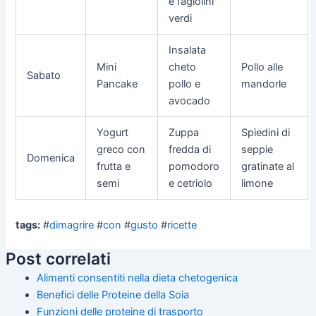
e fagiolini
verdi
Insalata
Mini
cheto
Pollo alle
Sabato
Pancake
pollo e
mandorle
avocado
Yogurt
Zuppa
Spiedini di
greco con
fredda di
seppie
Domenica
frutta e
pomodoro
gratinate al
semi
e cetriolo
limone
tags:
#
dimagrire
#
con
#
gusto
#
ricette
Post correlati
Alimenti consentiti nella dieta chetogenica
Benefici delle Proteine della Soia
Funzioni delle proteine di trasporto