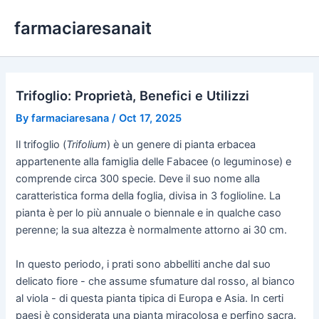
Skip
farmaciaresanait
to
content
Trifoglio: Proprietà, Benefici e Utilizzi
By
farmaciaresana
/
Oct 17, 2025
Il trifoglio (
Trifolium
) è un genere di pianta erbacea
appartenente alla famiglia delle Fabacee (o leguminose) e
comprende circa 300 specie. Deve il suo nome alla
caratteristica forma della foglia, divisa in 3 foglioline. La
pianta è per lo più annuale o biennale e in qualche caso
perenne; la sua altezza è normalmente attorno ai 30 cm.
In questo periodo, i prati sono abbelliti anche dal suo
delicato fiore - che assume sfumature dal rosso, al bianco
al viola - di questa pianta tipica di Europa e Asia. In certi
paesi è considerata una pianta miracolosa e perfino sacra.