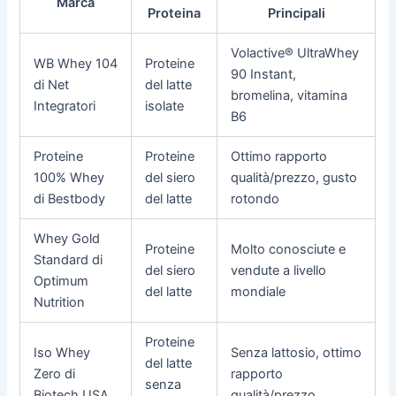
Marca
Proteina
Principali
Volactive® UltraWhey
WB Whey 104
Proteine
90 Instant,
di Net
del latte
bromelina, vitamina
Integratori
isolate
B6
Proteine
Proteine
Ottimo rapporto
100% Whey
del siero
qualità/prezzo, gusto
di Bestbody
del latte
rotondo
Whey Gold
Proteine
Molto conosciute e
Standard di
del siero
vendute a livello
Optimum
del latte
mondiale
Nutrition
Proteine
Iso Whey
Senza lattosio, ottimo
del latte
Zero di
rapporto
senza
Biotech USA
qualità/prezzo