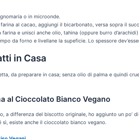
bagnomaria o in microonde.
 farina al cacao, aggiungi il bicarbonato, versa sopra il su
la farina e unisci anche olio, tahina (oppure burro d’arachidi
tampo da forno e livellane la supeficie. Lo spessore dev’esse
tti in Casa
tta, da preparare in casa; senza olio di palma e quindi cruel
ma al Cioccolato Bianco Vegano
i io, a differenza del biscotto originale, ho aggiunto un po’
 sì, esiste anche il cioccolato bianco vegano.
Riso Vegani