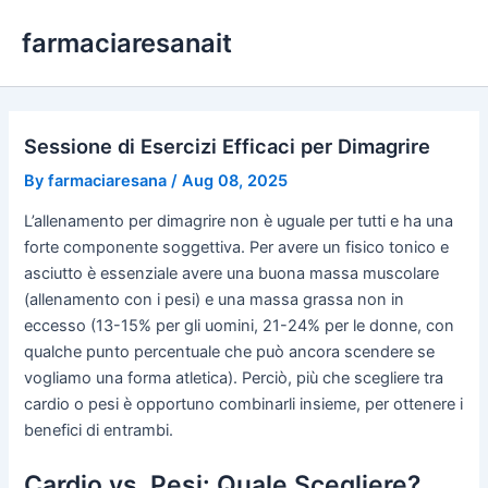
Skip
farmaciaresanait
to
content
Sessione di Esercizi Efficaci per Dimagrire
By
farmaciaresana
/
Aug 08, 2025
L’allenamento per dimagrire non è uguale per tutti e ha una
forte componente soggettiva. Per avere un fisico tonico e
asciutto è essenziale avere una buona massa muscolare
(allenamento con i pesi) e una massa grassa non in
eccesso (13-15% per gli uomini, 21-24% per le donne, con
qualche punto percentuale che può ancora scendere se
vogliamo una forma atletica). Perciò, più che scegliere tra
cardio o pesi è opportuno combinarli insieme, per ottenere i
benefici di entrambi.
Cardio vs. Pesi: Quale Scegliere?