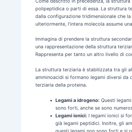
Come descritto in precedenza, la struttura 
polipeptidica o parti di essa. La struttura 
dalla configurazione tridimensionale che la 
ulteriormente, l'intera molecola assume una
Immagina di prendere la struttura secondaria
una rappresentazione della struttura terziari
Rappresenta per tanto un altro livello di com
La struttura terziaria è stabilizzata tra gli 
amminoacidi si formano legami diversi da que
terziaria della proteina.
Legami a idrogeno:
Questi legami 
sono forti, anche se sono numeros
Legami ionici:
I legami ionici si f
già legami peptidici. Inoltre, gli 
questi legami non sono forti e si 