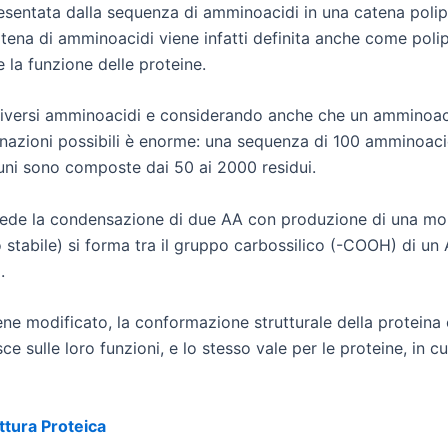
presentata dalla sequenza di amminoacidi in una catena pol
 catena di amminoacidi viene infatti definita anche come pol
e la funzione delle proteine.
versi amminoacidi e considerando anche che un amminoacid
nazioni possibili è enorme: una sequenza di 100 amminoacidi
muni sono composte dai 50 ai 2000 residui.
vede la condensazione di due AA con produzione di una mo
tabile) si forma tra il gruppo carbossilico (-COOH) di un
.
 modificato, la conformazione strutturale della proteina cam
sce sulle loro funzioni, e lo stesso vale per le proteine, in
ttura Proteica