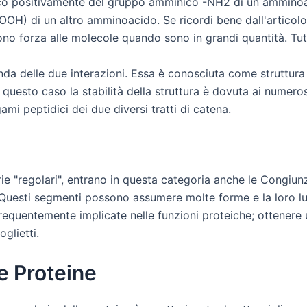
ico positivamente del gruppo amminico -NH2 di un amminoa
OH) di un altro amminoacido. Se ricordi bene dall'articolo 
ono forza alle molecole quando sono in grandi quantità. Tut
da delle due interazioni. Essa è conosciuta come struttura ß
n questo caso la stabilità della struttura è dovuta ai numeros
mi peptidici dei due diversi tratti di catena.
e "regolari", entrano in questa categoria anche le Congiunz
. Questi segmenti possono assumere molte forme e la loro l
equentemente implicate nelle funzioni proteiche; ottenere
glietti.
le Proteine