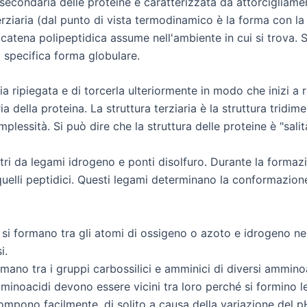
secondaria delle proteine è caratterizzata da attorcigliamen
terziaria (dal punto di vista termodinamico è la forma con l
catena polipeptidica assume nell'ambiente in cui si trova. Se
 specifica forma globulare.
 ripiegata e di torcerla ulteriormente in modo che inizi a r
a della proteina. La struttura terziaria è la struttura tridi
plessità. Si può dire che la struttura delle proteine è "salita
altri da legami idrogeno e ponti disolfuro. Durante la formazio
lli peptidici. Questi legami determinano la conformazione st
si formano tra gli atomi di ossigeno o azoto e idrogeno ne
i.
ormano tra i gruppi carbossilici e amminici di diversi ammi
amminoacidi devono essere vicini tra loro perché si formino 
rompono facilmente, di solito a causa della variazione del p