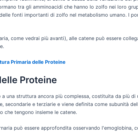
ormano tra gli amminoacidi che hanno lo zolfo nei loro gru
 delle fonti importanti di zolfo nel metabolismo umano. I po
ernaria, come vedrai più avanti), alle catene può essere col
e.
ura Primaria delle Proteine
elle Proteine
ce a una struttura ancora più complessa, costituita da più d
ie, secondarie e terziarie e viene definita come subunità del
uro che tengono insieme le catene.
ternaria può essere approfondita osservando l'emoglobina, c