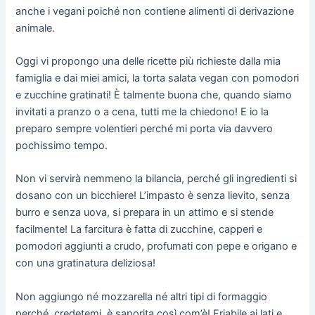
anche i vegani poiché non contiene alimenti di derivazione
animale.
Oggi vi propongo una delle ricette più richieste dalla mia
famiglia e dai miei amici, la torta salata vegan con pomodori
e zucchine gratinati! È talmente buona che, quando siamo
invitati a pranzo o a cena, tutti me la chiedono! E io la
preparo sempre volentieri perché mi porta via davvero
pochissimo tempo.
Non vi servirà nemmeno la bilancia, perché gli ingredienti si
dosano con un bicchiere! L’impasto è senza lievito, senza
burro e senza uova, si prepara in un attimo e si stende
facilmente! La farcitura è fatta di zucchine, capperi e
pomodori aggiunti a crudo, profumati con pepe e origano e
con una gratinatura deliziosa!
Non aggiungo né mozzarella né altri tipi di formaggio
perché, credetemi, è saporita così com’è! Friabile ai lati e