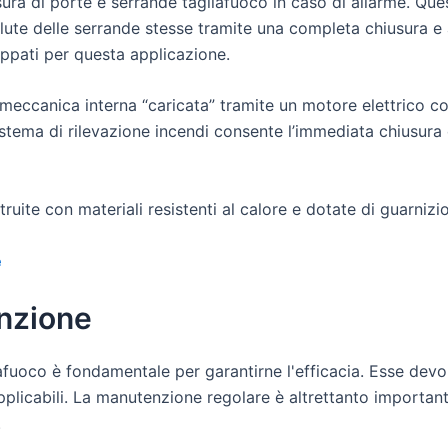
ra di porte e serrande tagliafuoco in caso di allarme. Quest
lute delle serrande stesse tramite una completa chiusura e a
uppati per questa applicazione.
meccanica interna “caricata” tramite un motore elettrico co
istema di rilevazione incendi consente l’immediata chiusura
uite con materiali resistenti al calore e dotate di guarniz
e
enzione
liafuoco è fondamentale per garantirne l'efficacia. Esse dev
pplicabili. La manutenzione regolare è altrettanto important
.