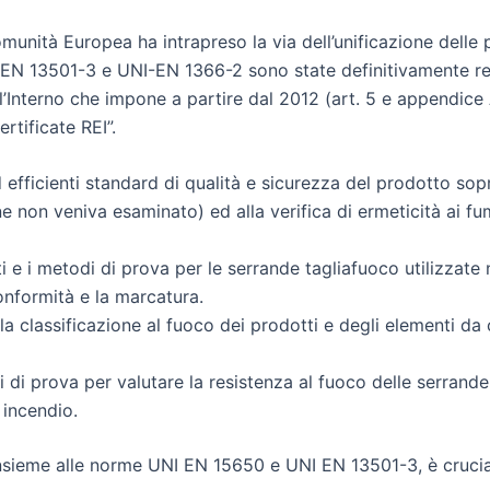
omunità Europea ha intrapreso la via dell’unificazione delle 
N 13501-3 e UNI-EN 1366-2 sono state definitivamente recep
’Interno che impone a partire dal 2012 (art. 5 e appendice A
rtificate REI”.
efficienti standard di qualità e sicurezza del prodotto sopra
e non veniva esaminato) ed alla verifica di ermeticità ai fum
ti e i metodi di prova per le serrande tagliafuoco utilizzate 
conformità e la marcatura.
a classificazione al fuoco dei prodotti e degli elementi da c
 di prova per valutare la resistenza al fuoco delle serran
 incendio.
nsieme alle norme UNI EN 15650 e UNI EN 13501-3, è crucial