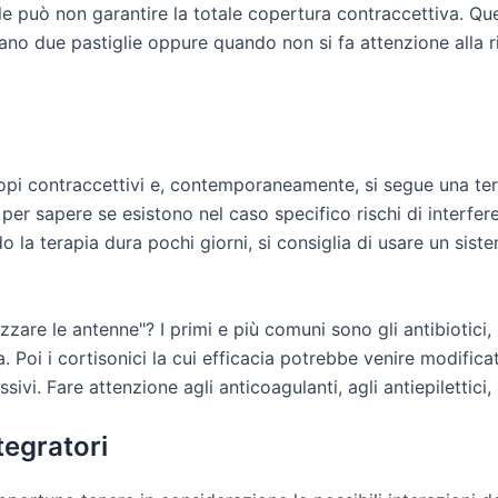
nale può non garantire la totale copertura contraccettiva.
ano due pastiglie oppure quando non si fa attenzione alla 
copi contraccettivi e, contemporaneamente, si segue una te
per sapere se esistono nel caso specifico rischi di interfer
o la terapia dura pochi giorni, si consiglia di usare un sist
zzare le antenne"? I primi e più comuni sono gli antibiotici
ina. Poi i cortisonici la cui efficacia potrebbe venire modif
sivi. Fare attenzione agli anticoagulanti, agli antiepilettici, ag
tegratori