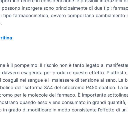
pportuno tenere in considerazione le possibili interazioni d
 che possono insorgere sono principalmente di due tipi: far
 di tipo farmacocinetico, ovvero comportano cambiamento n
.
ritina
e è il pompelmo. Il rischio non è tanto legato al manifesta
davvero esagerata per produrre questo effetto. Piuttosto,
di coaguli nel sangue e il malessere di tensione al seno. L
bolico dell’isoforma 3A4 del citocromo P450 epatico. La b
cromo per le molecole del farmaco. È importante sottolinear
ostrano quando esso viene consumato in grandi quantità, c
no in grado di modificare in modo consistente l’effetto di un