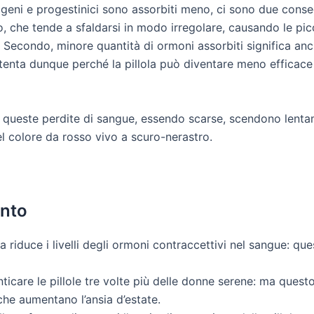
ogeni e progestinici sono assorbiti meno, ci sono due conse
o, che tende a sfaldarsi in modo irregolare, causando le pic
). Secondo, minore quantità di ormoni assorbiti significa anch
a attenta dunque perché la pillola può diventare meno efficac
he queste perdite di sangue, essendo scarse, scendono lenta
l colore da rosso vivo a scuro-nerastro.
ento
 riduce i livelli degli ormoni contraccettivi nel sangue: ques
care le pillole tre volte più delle donne serene: ma quest
 che aumentano l’ansia d’estate.