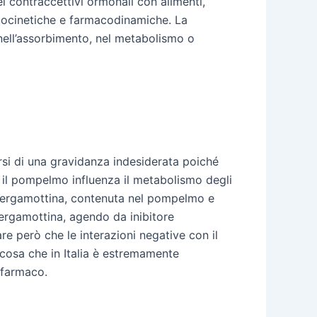
ei contraccettivi ormonali con alimenti,
macocinetiche e farmacodinamiche. La
ell’assorbimento, nel metabolismo o
rsi di una gravidanza indesiderata poiché
 il pompelmo influenza il metabolismo degli
a bergamottina, contenuta nel pompelmo e
ergamottina, agendo da inibitore
e però che le interazioni negative con il
osa che in Italia è estremamente
 farmaco.