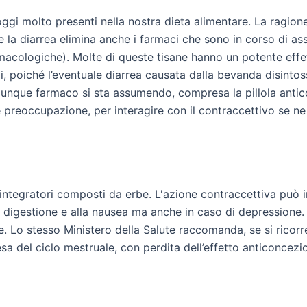
 oggi molto presenti nella nostra dieta alimentare. La ragio
he la diarrea elimina anche i farmaci che sono in corso di as
rmacologiche). Molte di queste tisane hanno un potente effe
 poiché l’eventuale diarrea causata dalla bevanda disintoss
alunque farmaco si sta assumendo, compresa la pillola anti
 preoccupazione, per interagire con il contraccettivo se n
 integratori composti da erbe. L'azione contraccettiva può i
a digestione e alla nausea ma anche in caso di depressione. S
ngue. Lo stesso Ministero della Salute raccomanda, se si rico
resa del ciclo mestruale, con perdita dell’effetto anticoncezi