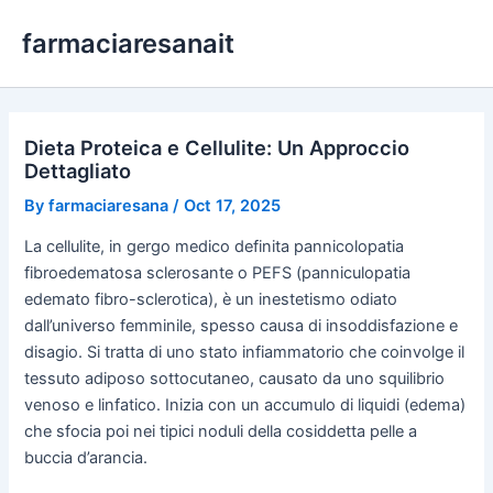
Skip
farmaciaresanait
to
content
Dieta Proteica e Cellulite: Un Approccio
Dettagliato
By
farmaciaresana
/
Oct 17, 2025
La cellulite, in gergo medico definita pannicolopatia
fibroedematosa sclerosante o PEFS (panniculopatia
edemato fibro-sclerotica), è un inestetismo odiato
dall’universo femminile, spesso causa di insoddisfazione e
disagio. Si tratta di uno stato infiammatorio che coinvolge il
tessuto adiposo sottocutaneo, causato da uno squilibrio
venoso e linfatico. Inizia con un accumulo di liquidi (edema)
che sfocia poi nei tipici noduli della cosiddetta pelle a
buccia d’arancia.