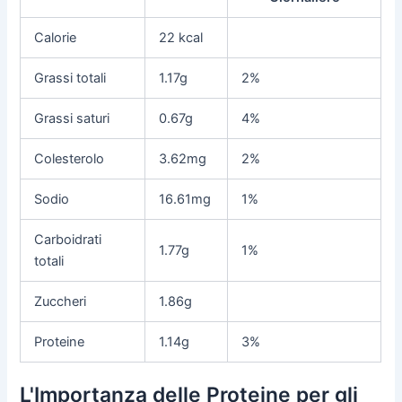
Calorie
22 kcal
Grassi totali
1.17g
2%
Grassi saturi
0.67g
4%
Colesterolo
3.62mg
2%
Sodio
16.61mg
1%
Carboidrati
1.77g
1%
totali
Zuccheri
1.86g
Proteine
1.14g
3%
L'Importanza delle Proteine per gli