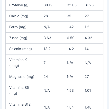
Proteine (g)
30.19
32.06
31.26
Calcio (mg)
28
35
27
Ferro (mg)
N/A
1.42
1.2
Zinco (mg)
3.63
6.59
4.32
Selenio (mcg)
13.2
14.2
14
Vitamina K
7
N/A
N/A
(mcg)
Magnesio (mg)
24
N/A
27
Vitamina B5
N/A
1.53
1.01
(mg)
Vitamina B12
N/A
1.84
1.48