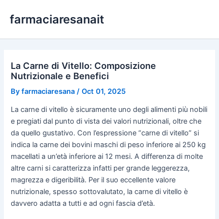
Skip
farmaciaresanait
to
content
La Carne di Vitello: Composizione
Nutrizionale e Benefici
By
farmaciaresana
/
Oct 01, 2025
La carne di vitello è sicuramente uno degli alimenti più nobili
e pregiati dal punto di vista dei valori nutrizionali, oltre che
da quello gustativo. Con l’espressione “carne di vitello” si
indica la carne dei bovini maschi di peso inferiore ai 250 kg
macellati a un’età inferiore ai 12 mesi. A differenza di molte
altre carni si caratterizza infatti per grande leggerezza,
magrezza e digeribilità. Per il suo eccellente valore
nutrizionale, spesso sottovalutato, la carne di vitello è
davvero adatta a tutti e ad ogni fascia d’età.