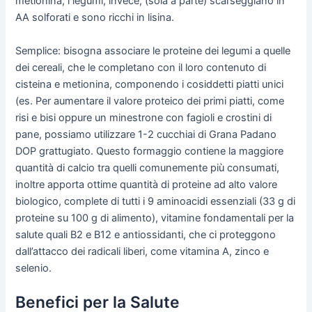
metionina; i legumi, invece, (soia a parte) scarseggiano in
AA solforati e sono ricchi in lisina.
Semplice: bisogna associare le proteine dei legumi a quelle
dei cereali, che le completano con il loro contenuto di
cisteina e metionina, componendo i cosiddetti piatti unici
(es. Per aumentare il valore proteico dei primi piatti, come
risi e bisi oppure un minestrone con fagioli e crostini di
pane, possiamo utilizzare 1-2 cucchiai di Grana Padano
DOP grattugiato. Questo formaggio contiene la maggiore
quantità di calcio tra quelli comunemente più consumati,
inoltre apporta ottime quantità di proteine ad alto valore
biologico, complete di tutti i 9 aminoacidi essenziali (33 g di
proteine su 100 g di alimento), vitamine fondamentali per la
salute quali B2 e B12 e antiossidanti, che ci proteggono
dall’attacco dei radicali liberi, come vitamina A, zinco e
selenio.
Benefici per la Salute