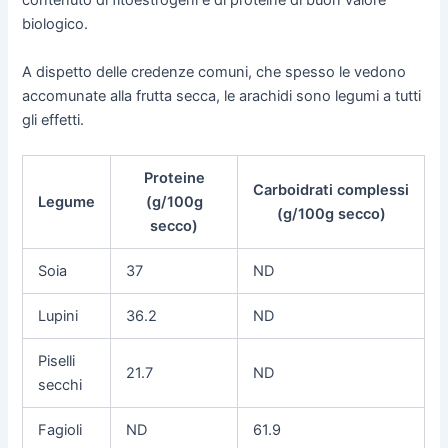
contenuto di fitoestrogeni e di proteine di buon valore
biologico.
A dispetto delle credenze comuni, che spesso le vedono
accomunate alla frutta secca, le arachidi sono legumi a tutti
gli effetti.
Proteine
Carboidrati complessi
Legume
(g/100g
(g/100g secco)
secco)
Soia
37
ND
Lupini
36.2
ND
Piselli
21.7
ND
secchi
Fagioli
ND
61.9