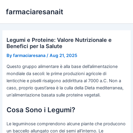
Skip
farmaciaresanait
to
content
Legumi e Proteine: Valore Nutrizionale e
Benefici per la Salute
By
farmaciaresana
/
Aug 21, 2025
Questo gruppo alimentare è alla base dell’alimentazione
mondiale da secoli: le prime produzioni agricole di
lenticchie e piselli risalgono addirittura al 7000 a.C. Non a
caso, proprio quest’area è la culla della Dieta mediterranea,
un’alimentazione basata sulle proteine vegetali.
Cosa Sono i Legumi?
Le leguminose comprendono alcune piante che producono
un baccello allungato con dei semi all’interno. Le