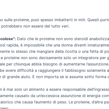
no sulle proteine, puoi spesso imbatterti in miti. Questi pu
potrebbero non essere del tutto veri.
colose":
Dato che le proteine non sono steroidi anabolizz
osì rapida, è impossibile che una donna diventi innaturalm
mente lo stesso che mangiare della ricotta o una fetta di po
e proteine non sono decisamente solo un integratore per gl
deale per chiunque abbia bisogno di aumentarne l’assunzion
e avere difficoltà a raggiungere il fabbisogno solamente at
e di grande aiuto. E non importa se si assume sotto forma d
 è mai solo un alimento a essere responsabile dell’ingrass
itamente causato da un’eccessiva assunzione di energia co
 calorico che causa l’aumento di peso. Le proteine, d’altra p
 peso.