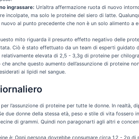
nno ingrassare:
Un’altra affermazione ruota di nuovo intorno
e incolpate, ma solo le proteine del siero di latte. Qualunqu
 di nuovo al punto precedente che non è un solo alimento a 
esto mito riguarda il presunto effetto negativo delle protei
ata. Ciò è stato effettuato da un team di esperti guidato d
à relativamente elevata di 2,5 - 3,3g di proteine per chil
 che anche questo aumento dell’assunzione di proteine non
iderati ai lipidi nel sangue.
iornaliero
 per l’assunzione di proteine per tutte le donne. In realtà,
i. Se due donne della stessa età, peso e stile di vita fossero in 
ecine di grammi. Quindi non paragonarti agli altri e concent
teine è: Ogni persona dovrebbe consumare circa 1,2 - 2g di