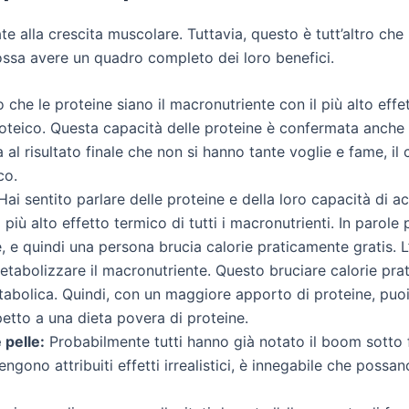
 alla crescita muscolare. Tuttavia, questo è tutt’altro che
ossa avere un quadro completo dei loro benefici.
che le proteine siano il macronutriente con il più alto effe
roteico. Questa capacità delle proteine è confermata anche d
al risultato finale che non si hanno tante voglie e fame, i
co.
ai sentito parlare delle proteine e della loro capacità di 
il più alto effetto termico di tutti i macronutrienti. In parol
, e quindi una persona brucia calorie praticamente gratis. L
metabolizzare il macronutriente. Questo bruciare calorie pr
bolica. Quindi, con un maggiore apporto di proteine, puoi 
petto a una dieta povera di proteine.
 pelle:
Probabilmente tutti hanno già notato il boom sotto f
ngono attribuiti effetti irrealistici, è innegabile che possan