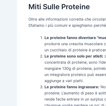
Miti Sulle Proteine
Oltre alle informazioni corrette che circola
Sfatiamo i più comuni e spieghiamo perché 
Le proteine fanno diventare "mus
produrre una crescita muscolare c
un cucchiaio di proteine è pratica
Le proteine sono solo per atleti:
L
concentrata di proteine, sono l’i
mangiare 130g di proteine, potrebb
un integratore proteico può esser
aggiunge a vari piatti.
Le proteine fanno ingrassare:
Non
proteine. L’aumento di peso è sol
rende facile entrare in un surplus
chiunque voglia perdere un po’ di