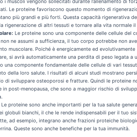
i muscoli vengono sollecitati durante l’allenamento di forz
ati. Le proteine favoriscono questo momento di rigenerazi
tano più grandi e più forti. Questa capacità rigenerativa de
 rigenerazione di altri tessuti e tornare alla vita normale il
lare:
Le proteine sono una componente delle cellule del 
 non ne assumi a sufficienza, il tuo corpo potrebbe non ave
nto muscolare. Poiché è energicamente ed evolutivamente p
are, si avrà automaticamente una perdita di peso legata a 
o una componente fondamentale delle cellule di vari tessut
 della loro salute. I risultati di alcuni studi mostrano per
hio di sviluppare osteoporosi e fratture. Quindi le proteine
ne in post-menopausa, che sono a maggior rischio di svilupp
a.
Le proteine sono anche importanti per la tua salute genera
globuli bianchi, il che le rende indispensabili per il tuo sis
 latte, ad esempio, integrano anche frazioni proteiche biolo
ferrina. Queste sono anche benefiche per la tua immunità.