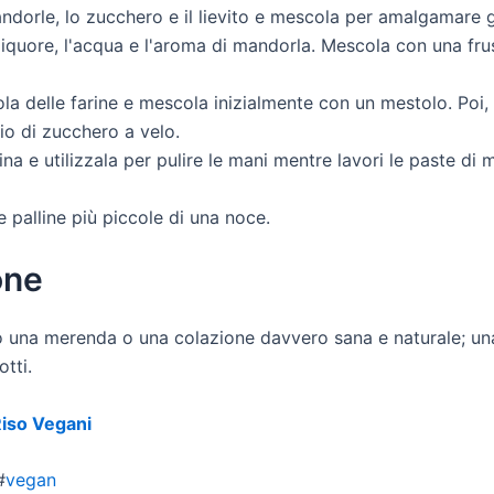
andorle, lo zucchero e il lievito e mescola per amalgamare gl
l liquore, l'acqua e l'aroma di mandorla. Mescola con una 
a delle farine e mescola inizialmente con un mestolo. Poi,
io di zucchero a velo.
ina e utilizzala per pulire le mani mentre lavori le paste di 
 palline più piccole di una noce.
one
no una merenda o una colazione davvero sana e naturale; un
otti.
Riso Vegani
#
vegan