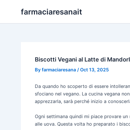
Skip
farmaciaresanait
to
content
Biscotti Vegani al Latte di Mandor
By
farmaciaresana
/
Oct 13, 2025
Da quando ho scoperto di essere intolleran
sfociano nel vegano. La cucina vegana non 
apprezzarla, sarà perché inizio a conoscerl
Ogni settimana quindi mi piace provare un n
alle uova. Questa volta ho preparato i bisco