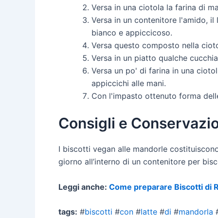
Versa in una ciotola la farina di m
Versa in un contenitore l'amido, i
bianco e appiccicoso.
Versa questo composto nella ciotol
Versa in un piatto qualche cucchia
Versa un po' di farina in una ciotol
appiccichi alle mani.
Con l'impasto ottenuto forma delle
Consigli e Conservazi
I biscotti vegan alle mandorle costituisco
giorno all’interno di un contenitore per bisc
Leggi anche:
Come preparare Biscotti di 
tags:
#
biscotti
#
con
#
latte
#
di
#
mandorla