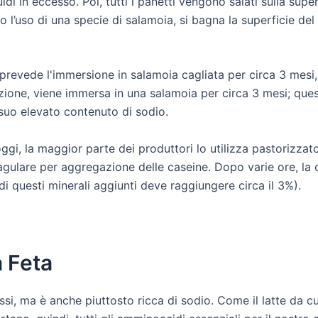
di in eccesso. Poi, tutti i panetti vengono salati sulla superfi
so l’uso di una specie di salamoia, si bagna la superficie de
evede l'immersione in salamoia cagliata per circa 3 mesi, l
azione, viene immersa in una salamoia per circa 3 mesi; que
 suo elevato contenuto di sodio.
oggi, la maggior parte dei produttori lo utilizza pastorizzat
oagulare per aggregazione delle caseine. Dopo varie ore, la
di questi minerali aggiunti deve raggiungere circa il 3%).
a Feta
si, ma è anche piuttosto ricca di sodio. Come il latte da cu