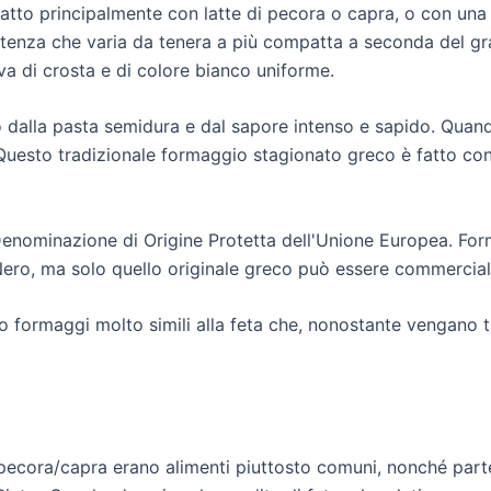
fatto principalmente con latte di pecora o capra, o con una
tenza che varia da tenera a più compatta a seconda del g
va di crosta e di colore bianco uniforme.
o dalla pasta semidura e dal sapore intenso e sapido. Quand
. Questo tradizionale formaggio stagionato greco è fatto con
Denominazione di Origine Protetta dell'Unione Europea. Forma
 Nero, ma solo quello originale greco può essere commercia
o formaggi molto simili alla feta che, nonostante vengano 
i pecora/capra erano alimenti piuttosto comuni, nonché part