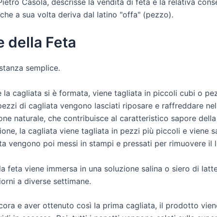
Pietro Casola, descrisse la vendita di feta e la relativa con
 che a sua volta deriva dal latino "offa" (pezzo).
 della Feta
astanza semplice.
 la cagliata si è formata, viene tagliata in piccoli cubi o pez
zzi di cagliata vengono lasciati riposare e raffreddare nel
ne naturale, che contribuisce al caratteristico sapore della
one, la cagliata viene tagliata in pezzi più piccoli e viene s
lata vengono poi messi in stampi e pressati per rimuovere il 
a feta viene immersa in una soluzione salina o siero di latt
orni a diverse settimane.
cora e aver ottenuto così la prima cagliata, il prodotto vie