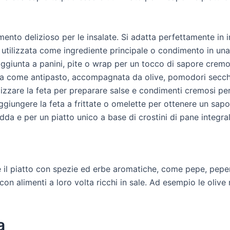
ento delizioso per le insalate. Si adatta perfettamente in 
e utilizzata come ingrediente principale o condimento in una v
aggiunta a panini, pite o wrap per un tocco di sapore cremo
vita come antipasto, accompagnata da olive, pomodori secch
ilizzare la feta per preparare salse e condimenti cremosi per
 aggiungere la feta a frittate o omelette per ottenere un sap
a e per un piatto unico a base di crostini di pane integrale
ire il piatto con spezie ed erbe aromatiche, come pepe, pepe
n alimenti a loro volta ricchi in sale. Ad esempio le olive 
a