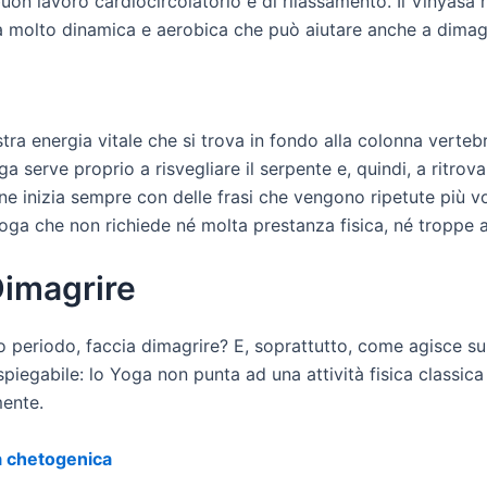
uon lavoro cardiocircolatorio e di rilassamento. Il Vinyasa
 molto dinamica e aerobica che può aiutare anche a dimagri
ostra energia vitale che si trova in fondo alla colonna vert
 serve proprio a risvegliare il serpente e, quindi, a ritrovar
e inizia sempre con delle frasi che vengono ripetute più v
oga che non richiede né molta prestanza fisica, né troppe ab
Dimagrire
 periodo, faccia dimagrire? E, soprattutto, come agisce sul
piegabile: lo Yoga non punta ad una attività fisica classica 
mente.
la chetogenica