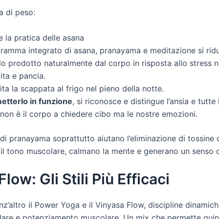
a di peso:
 la pratica delle asana
amma integrato di asana, pranayama e meditazione si riduce 
lo prodotto naturalmente dal corpo in risposta allo stress n
vita e pancia.
ita la scappata al frigo nel pieno della notte.
etterlo in funzione
, si riconosce e distingue l’ansia e tu
non è il corpo a chiedere cibo ma le nostre emozioni.
di pranayama soprattutto aiutano l’eliminazione di tossine d
 e il tono muscolare, calmano la mente e generano un senso d
ow: Gli Stili Più Efficaci
enz’altro il Power Yoga e il Vinyasa Flow, discipline dinamic
are e potenziamento muscolare. Un mix che permette quindi