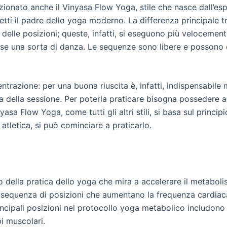
nzionato anche il Vinyasa Flow Yoga, stile che nasce dall’e
tti il padre dello yoga moderno. La differenza principale tra 
elle posizioni; queste, infatti, si eseguono più velocemente
osse una sorta di danza. Le sequenze sono libere e possono 
razione: per una buona riuscita è, infatti, indispensabile m
a della sessione. Per poterla praticare bisogna possedere a
yasa Flow Yoga, come tutti gli altri stili, si basa sul princip
tletica, si può cominciare a praticarlo.
 della pratica dello yoga che mira a accelerare il metabolis
sequenza di posizioni che aumentano la frequenza cardiaca
ncipali posizioni nel protocollo yoga metabolico includono
pi muscolari.