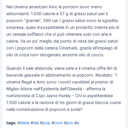
Nei cinema americani Amc le porzioni sono meno
abbondanti: 1.030 calorie e 57 g di grassi saturi per il
popcorn “grande”, 590 cal. I grassi saturi sono la sgradita
sorpresa, quasi insospettabile in un prodotto (niente più di
un cereale soffiato) che si può ottenere solo con aria e
calore. Va un po’ meglio dal punto di vista dei grassi saturi
con i popcorn della catena Cinemark, grazie all’impiego di
olio di colza non-idrogenato anziché olio di cocco.
Quando il sale abbonda, viene sete e il cinema offre litri di
bevande gassate in abbinamento ai popcorn. Risultato: “I
cinema Regal e Amc sono i nostri candidati al premio di
Miglior Attore nell’Epidemia dell’Obesità - afferma la
nutrizionista di Cspi Jayne Hurley - Chi si aspetterebbe
1.500 calorie e la razione di tre giorni di grassi blocca-cuore
nella combinazione di popcorn e soda?
tags:
#
dieta
#
dei
#
pop
#
corn
#
pro
#
e