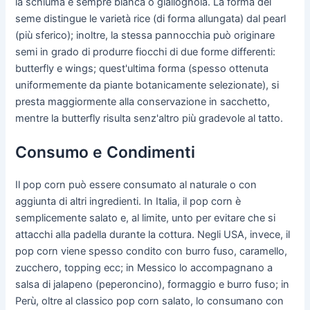
la schiuma è sempre bianca o giallognola. La forma del
seme distingue le varietà rice (di forma allungata) dal pearl
(più sferico); inoltre, la stessa pannocchia può originare
semi in grado di produrre fiocchi di due forme differenti:
butterfly e wings; quest'ultima forma (spesso ottenuta
uniformemente da piante botanicamente selezionate), si
presta maggiormente alla conservazione in sacchetto,
mentre la butterfly risulta senz'altro più gradevole al tatto.
Consumo e Condimenti
Il pop corn può essere consumato al naturale o con
aggiunta di altri ingredienti. In Italia, il pop corn è
semplicemente salato e, al limite, unto per evitare che si
attacchi alla padella durante la cottura. Negli USA, invece, il
pop corn viene spesso condito con burro fuso, caramello,
zucchero, topping ecc; in Messico lo accompagnano a
salsa di jalapeno (peperoncino), formaggio e burro fuso; in
Perù, oltre al classico pop corn salato, lo consumano con