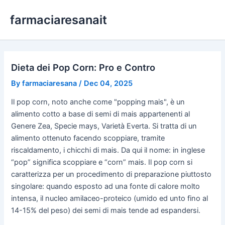
Skip
farmaciaresanait
to
content
Dieta dei Pop Corn: Pro e Contro
By
farmaciaresana
/
Dec 04, 2025
Il pop corn, noto anche come "popping mais", è un
alimento cotto a base di semi di mais appartenenti al
Genere Zea, Specie mays, Varietà Everta. Si tratta di un
alimento ottenuto facendo scoppiare, tramite
riscaldamento, i chicchi di mais. Da qui il nome: in inglese
“pop” significa scoppiare e “corn” mais. Il pop corn si
caratterizza per un procedimento di preparazione piuttosto
singolare: quando esposto ad una fonte di calore molto
intensa, il nucleo amilaceo-proteico (umido ed unto fino al
14-15% del peso) dei semi di mais tende ad espandersi.