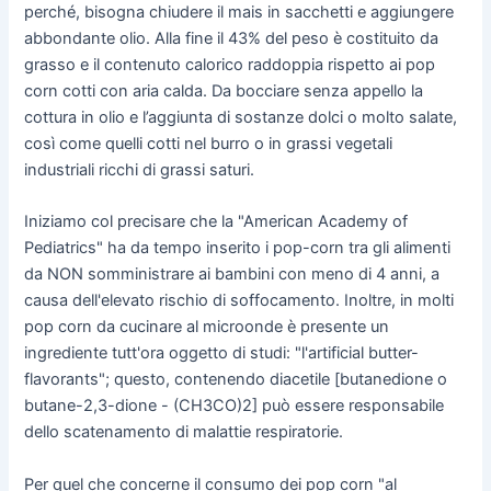
perché, bisogna chiudere il mais in sacchetti e aggiungere
abbondante olio. Alla fine il 43% del peso è costituito da
grasso e il contenuto calorico raddoppia rispetto ai pop
corn cotti con aria calda. Da bocciare senza appello la
cottura in olio e l’aggiunta di sostanze dolci o molto salate,
così come quelli cotti nel burro o in grassi vegetali
industriali ricchi di grassi saturi.
Iniziamo col precisare che la "American Academy of
Pediatrics" ha da tempo inserito i pop-corn tra gli alimenti
da NON somministrare ai bambini con meno di 4 anni, a
causa dell'elevato rischio di soffocamento. Inoltre, in molti
pop corn da cucinare al microonde è presente un
ingrediente tutt'ora oggetto di studi: "l'artificial butter-
flavorants"; questo, contenendo diacetile [butanedione o
butane-2,3-dione - (CH3CO)2] può essere responsabile
dello scatenamento di malattie respiratorie.
Per quel che concerne il consumo dei pop corn "al